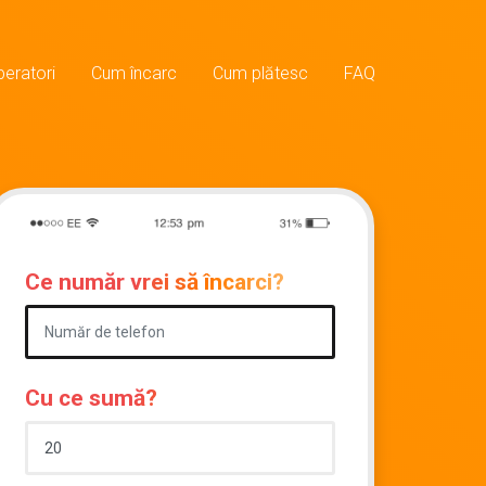
eratori
Cum încarc
Cum plătesc
FAQ
Ce număr vrei să încarci?
Cu ce sumă?