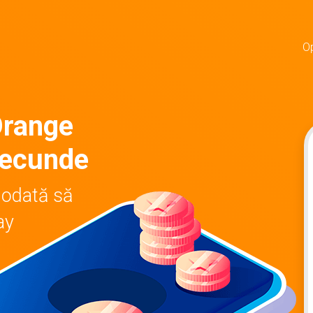
Op
Orange
secunde
iodată să
ay