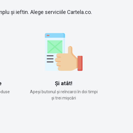
lu și ieftin. Alege serviciile Cartela.co.
e
Și atât!
oduse
Apeși butonul și reîncarci în doi timpi
și trei mișcări