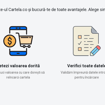
e-ul Cartela.co și bucură-te de toate avantajele. Alege simp
etezi valoarea dorită
Verifici toate datel
duci valoarea cu care dorești să
Validăm împreună datele intr
reîncarci cartela
pentru încărcare