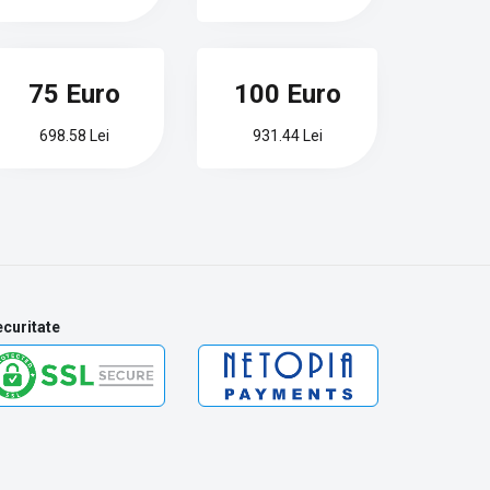
75 Euro
100 Euro
698.58 Lei
931.44 Lei
curitate