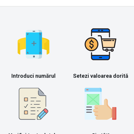
Introduci numărul
Setezi valoarea dorită