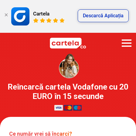
Cartela
Descarcă Aplicația
Reîncarcă cartela Vodafone cu 20
EURO în 15 secunde
Ce număr vrei să încarci?