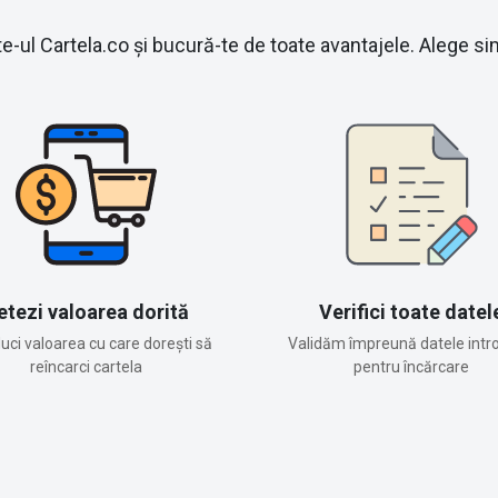
e-ul Cartela.co și bucură-te de toate avantajele. Alege simp
etezi valoarea dorită
Verifici toate datel
duci valoarea cu care dorești să
Validăm împreună datele intr
reîncarci cartela
pentru încărcare