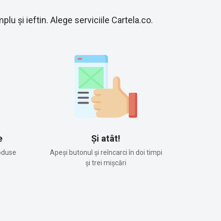
lu și ieftin. Alege serviciile Cartela.co.
e
Și atât!
oduse
Apeși butonul și reîncarci în doi timpi
și trei mișcări