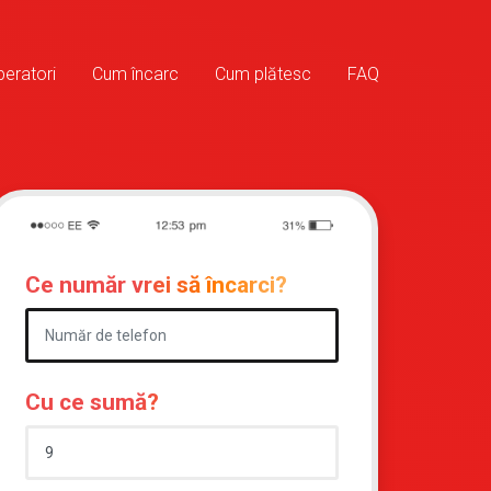
eratori
Cum încarc
Cum plătesc
FAQ
Ce număr vrei să încarci?
Cu ce sumă?