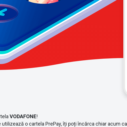
rtela
VODAFONE
!
tilizează o cartela PrePay, îți poți încărca chiar acum car