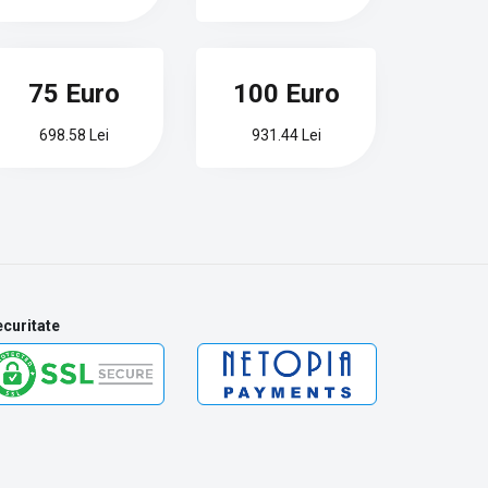
75 Euro
100 Euro
698.58 Lei
931.44 Lei
curitate