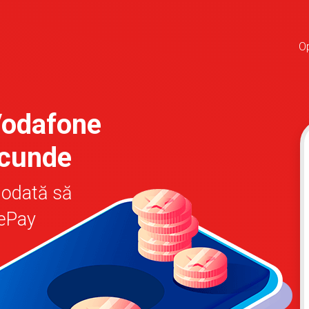
Op
Vodafone
ecunde
iodată să
rePay