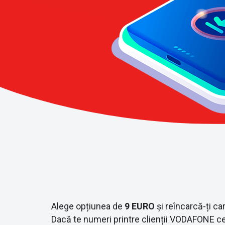
Alege opțiunea de
9 EURO
și reîncarcă-ți ca
Dacă te numeri printre clienții VODAFONE ce u