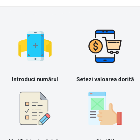
Introduci numărul
Setezi valoarea dorită