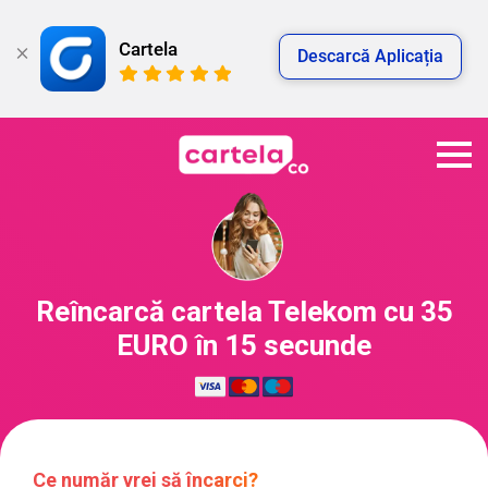
Cartela
Descarcă Aplicația
Reîncarcă cartela Telekom cu 35
EURO în 15 secunde
Ce număr vrei să încarci?